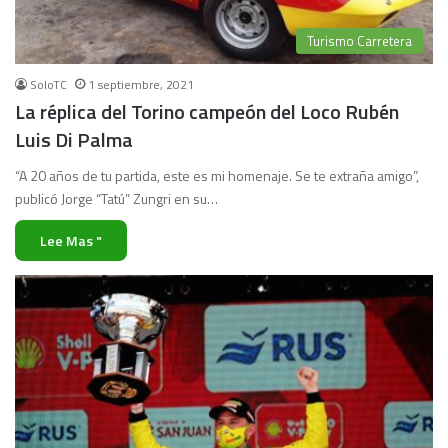
Turismo Carretera
SoloTC
1 septiembre, 2021
La réplica del Torino campeón del Loco Rubén
Luis Di Palma
“A 20 años de tu partida, este es mi homenaje. Se te extraña amigo”,
publicó Jorge “Tatú” Zungri en su…
Lee Mas "