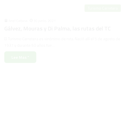
Turismo Carretera
Ariel Caltana
30 junio, 2021
Gálvez, Mouras y Di Palma, las rutas del TC
El Turismo Carretera es sinónimo de ruta. Nació allí el 5 de agosto de
1937 y durante 60 años fue…
Lee Mas "
Historia