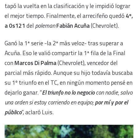
tapó la vuelta en la clasificación y le impidió lograr
el mejor tiempo. Finalmente, el arrecifeño quedó
4º,
a 0s121
del
poleman
Fabián Acuña
(Chevrolet).
Ganó la 1ª serie -la 2ª más veloz- tras superar a
Acuña. Eso le valió compartir la 1ª fila de la Final
con
Marcos Di Palma
(Chevrolet), vencedor del
parcial más rápido. Aunque su hijo todavía buscaba
su 1º triunfo en el TC, en ningún momento pensé en
dejarlo ganar. “
El triunfo no lo negocio
con nadie, salvo
una orden si estoy corriendo en equipo;
por mí y por el
público
”, aclaró Luis.