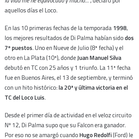
la vida me he equivocado y mucho…”
, declaró por
aquellos días el Loco.
En las 10 primeras fechas de la temporada
1998
,
los mejores resultados de Di Palma habían sido
dos
7º puestos
. Uno en Nueve de Julio (8ª fecha) y el
otro en La Plata (10ª), donde
Juan Manuel Silva
debutó en TC con 25 años y 1 triunfo. La 11ª fecha
fue en Buenos Aires, el 13 de septiembre, y terminó
con un hito histórico:
la 20ª y última victoria en el
TC del Loco Luis
.
Desde el primer día de actividad en el veloz circuito
Nº 12, Di Palma supo que su Falcon era ganador.
Por eso no se amargó cuando
Hugo Redolfi
(Ford) le