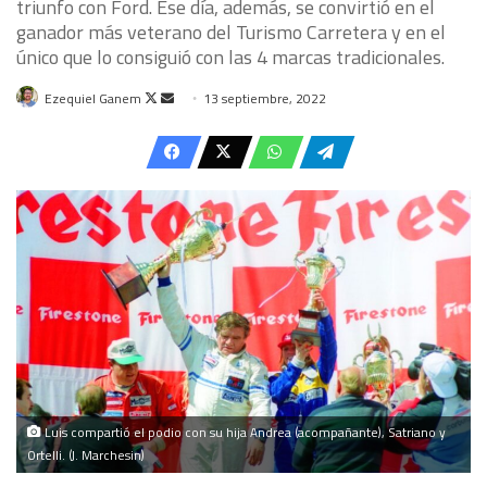
triunfo con Ford. Ese día, además, se convirtió en el
ganador más veterano del Turismo Carretera y en el
único que lo consiguió con las 4 marcas tradicionales.
Follow
Send
Ezequiel Ganem
13 septiembre, 2022
on
an
X
email
Luis compartió el podio con su hija Andrea (acompañante), Satriano y
Ortelli. (J. Marchesin)