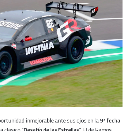
portunidad inmejorable ante sus ojos en la
9ª fecha
ra clásico “
Desafío de las Estrellas
“. El de Ramos