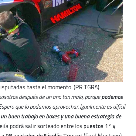
 disputadas hasta el momento. (PR TGRA)
a nosotros después de un año tan malo, porque
podemos
 Espero que lo podamos aprovechar. Igualmente es difícil
 un buen trabajo en boxes y una buena estrategia de
jía podrá salir sorteado entre los
puestos 1° y
a a 98 unidades de Nicolás Trosset
(Ford Mustang),