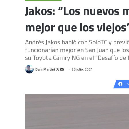
Jakos: “Los nuevos 
mejor que los viejos
Andrés Jakos habló con SoloTC y prev
funcionarían mejor en San Juan que los
su Toyota Camry NG en el “Desafío de la
Follow
Send
Dani Martini
26 julio, 2024
on
an
X
email
F