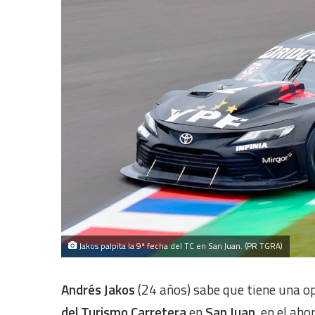
Jakos palpita la 9ª fecha del TC en San Juan. (PR TGRA)
Andrés Jakos
(24 años) sabe que tiene una o
del Turismo Carretera
en
San Juan
, en el aho