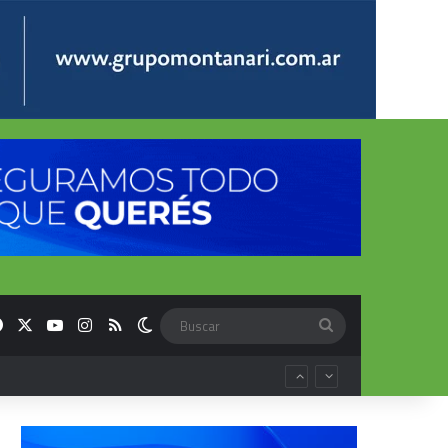
Facebook
X
YouTube
Instagram
RSS
Switch skin
Buscar