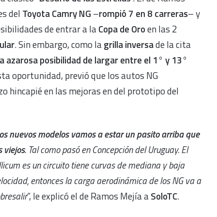
es del
Toyota Camry NG
–
rompió 7 en 8 carreras
– y
ibilidades de entrar a la
Copa de Oro
en las 2
ular
. Sin embargo, como la
grilla inversa
de la cita
la azarosa posibilidad de largar entre el 1° y 13°
sta oportunidad, previó que los autos NG
zo hincapié en las mejoras en del prototipo del
os nuevos modelos vamos a estar un pasito arriba que
s viejos
. Tal como pasó en Concepción del Uruguay. El
llicum es un circuito tiene curvas de mediana y baja
locidad, entonces la carga aerodinámica de los NG va a
bresalir
”, le explicó el de Ramos Mejía a
SoloTC
.