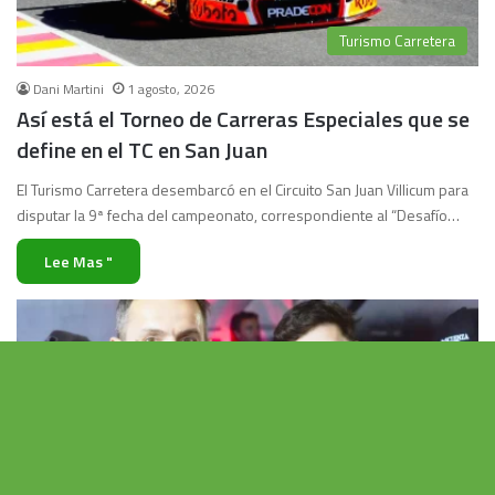
Turismo Carretera
Dani Martini
1 agosto, 2026
Así está el Torneo de Carreras Especiales que se
define en el TC en San Juan
El Turismo Carretera desembarcó en el Circuito San Juan Villicum para
disputar la 9ª fecha del campeonato, correspondiente al “Desafío…
Lee Mas "
Vo
al