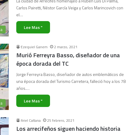
La ciudad de Arrecifes homenajeó a Rubén Luis Di Palma,
Carlos Pairetti, Néstor García Veiga y Carlos Marincovich con
el…
Lee Mas "
ra
Ezequiel Ganem
2 marzo, 2021
Murió Ferreyra Basso, diseñador de una
época dorada del TC
Jorge Ferreyra Basso, diseñador de autos emblemáticos de
una época dorada del Turismo Carretera, falleció hoy a los 78
años.…
Lee Mas "
ra
Ariel Caltana
25 febrero, 2021
Los arrecifeños siguen haciendo historia