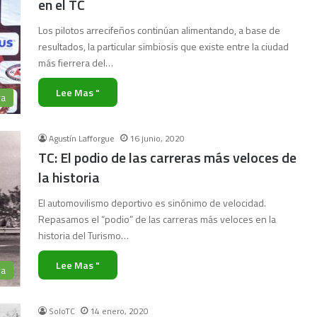
en el TC
Los pilotos arrecifeños continúan alimentando, a base de
resultados, la particular simbiosis que existe entre la ciudad
más fierrera del…
Lee Mas "
ra
Agustín Lafforgue
16 junio, 2020
TC: El podio de las carreras más veloces de
la historia
El automovilismo deportivo es sinónimo de velocidad.
Repasamos el “podio” de las carreras más veloces en la
historia del Turismo…
Lee Mas "
ra
SoloTC
14 enero, 2020