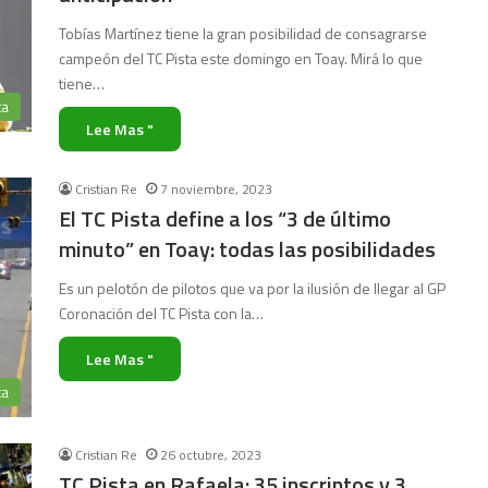
Tobías Martínez tiene la gran posibilidad de consagrarse
campeón del TC Pista este domingo en Toay. Mirá lo que
tiene…
ta
Lee Mas "
Cristian Re
7 noviembre, 2023
El TC Pista define a los “3 de último
minuto” en Toay: todas las posibilidades
Es un pelotón de pilotos que va por la ilusión de llegar al GP
Coronación del TC Pista con la…
Lee Mas "
ta
Cristian Re
26 octubre, 2023
TC Pista en Rafaela: 35 inscriptos y 3