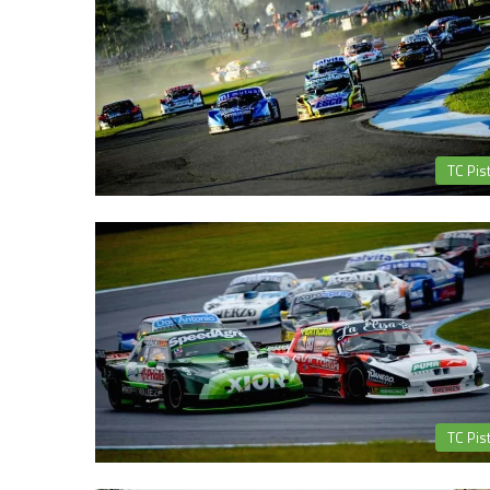
TC Pis
TC Pis