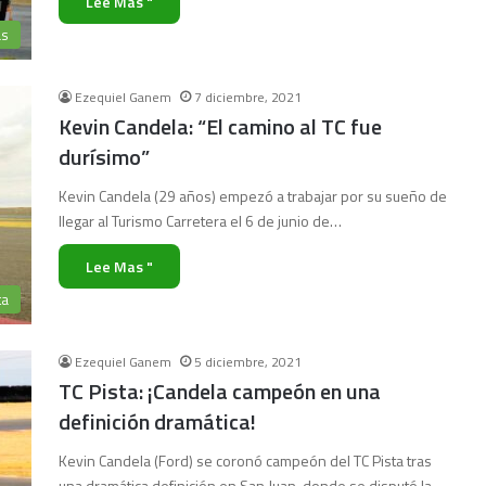
Lee Mas "
as
Ezequiel Ganem
7 diciembre, 2021
Kevin Candela: “El camino al TC fue
durísimo”
Kevin Candela (29 años) empezó a trabajar por su sueño de
llegar al Turismo Carretera el 6 de junio de…
Lee Mas "
ta
Ezequiel Ganem
5 diciembre, 2021
TC Pista: ¡Candela campeón en una
definición dramática!
Kevin Candela (Ford) se coronó campeón del TC Pista tras
una dramática definición en San Juan, donde se disputó la…