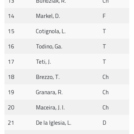
13
Bundziak, R.
Ch
14
Markel, D.
F
15
Cotignola, L.
T
16
Todino, Ga.
T
17
Teti, J.
T
18
Brezzo, T.
Ch
19
Granara, R.
Ch
20
Maceira, J. I.
Ch
21
De la Iglesia, L.
D