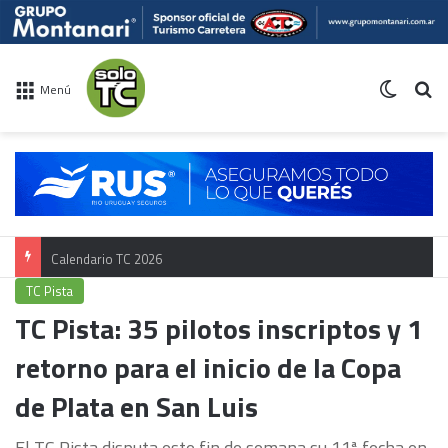
Switch 
Bu
Menú
Calendario TC 2026
TC Pista
TC Pista: 35 pilotos inscriptos y 1
retorno para el inicio de la Copa
de Plata en San Luis
El TC Pista disputa este fin de semana su 11ª fecha en