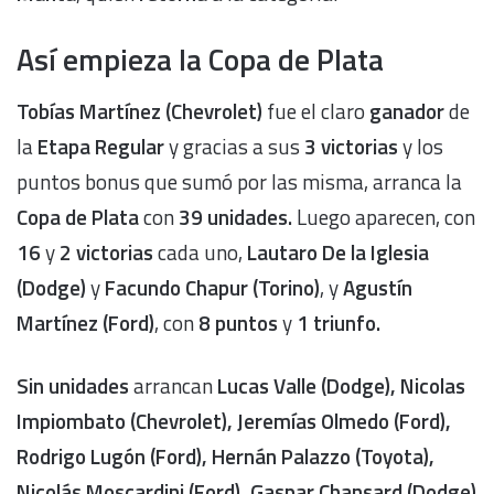
Así empieza la Copa de Plata
Tobías Martínez (Chevrolet)
fue el claro
ganador
de
la
Etapa Regular
y gracias a sus
3 victorias
y los
puntos bonus que sumó por las misma, arranca la
Copa de Plata
con
39 unidades.
Luego aparecen, con
16
y
2 victorias
cada uno,
Lautaro De la Iglesia
(Dodge)
y
Facundo Chapur (Torino)
, y
Agustín
Martínez (Ford)
, con
8 puntos
y
1 triunfo.
Sin unidades
arrancan
Lucas Valle (Dodge), Nicolas
Impiombato (Chevrolet), Jeremías Olmedo (Ford),
Rodrigo Lugón (Ford), Hernán Palazzo (Toyota),
Nicolás Moscardini (Ford), Gaspar Chansard (Dodge)