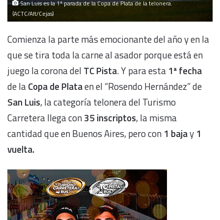
San Luis es la 1ª parada de la Copa de Plata de la telonera.
(ACTC/Alt/Cejas)
Comienza la parte más emocionante del año y en la
que se tira toda la carne al asador porque está en
juego la corona del
TC Pista
. Y para esta
1ª fecha
de la
Copa de Plata
en el “Rosendo Hernández” de
San Luis
, la categoría telonera del Turismo
Carretera llega con
35 inscriptos
, la misma
cantidad que en Buenos Aires, pero con
1 baja
y
1
vuelta.