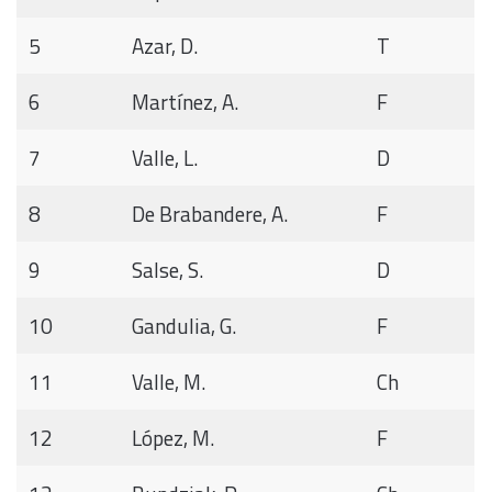
5
Azar, D.
T
6
Martínez, A.
F
7
Valle, L.
D
8
De Brabandere, A.
F
9
Salse, S.
D
10
Gandulia, G.
F
11
Valle, M.
Ch
12
López, M.
F