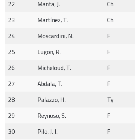
22
Manta, J.
Ch
23
Martínez, T.
Ch
24
Moscardini, N.
F
25
Lugón, R.
F
26
Micheloud, T.
F
27
Abdala, T.
F
28
Palazzo, H.
Ty
29
Reynoso, S.
F
30
Pilo, J. J.
F