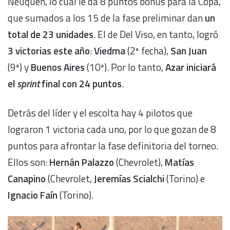
Neuquén, lo cual le da 8 puntos bonus para la Copa,
que sumados a los 15 de la fase preliminar dan
un
total de 23 unidades
. El de Del Viso, en tanto, logró
3 victorias este año
:
Viedma
(2ª fecha),
San Juan
(9ª) y
Buenos Aires
(10ª). Por lo tanto,
Azar iniciará
el
sprint
final con 24 puntos
.
Detrás del líder y el escolta hay 4 pilotos que
lograron 1 victoria cada uno, por lo que gozan de 8
puntos para afrontar la fase definitoria del torneo.
Ellos son:
Hernán Palazzo
(Chevrolet),
Matías
Canapino
(Chevrolet,
Jeremías Scialchi
(Torino) e
Ignacio Faín
(Torino).