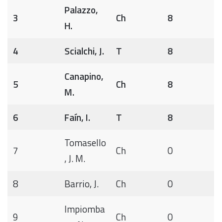
Palazzo,
3
Ch
8
H.
4
Scialchi, J.
T
8
Canapino,
5
Ch
8
M.
6
Faín, I.
T
8
Tomasello
7
Ch
0
, J. M.
8
Barrio, J.
Ch
0
Impiomba
9
Ch
0