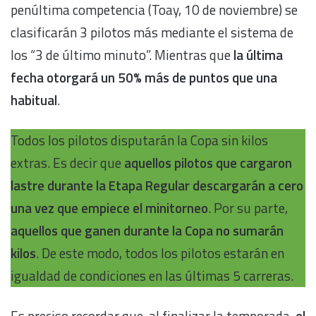
penúltima competencia (Toay, 10 de noviembre) se
clasificarán 3 pilotos más mediante el sistema de
los “3 de último minuto”. Mientras que
la última
fecha otorgará un 50% más de puntos que una
habitual
.
Todos los pilotos disputarán la Copa sin kilos
extras. Es decir que
aquellos pilotos que cargaron
lastre durante la Etapa Regular descargarán a cero
una vez que empiece el minitorneo
. Por su parte,
aquellos que ganen durante la Copa no sumarán
kilos
. De este modo, todos los pilotos estarán en
igualdad de condiciones en las últimas 5 carreras.
Es preciso recordar que, al finalizar la temporada,
el