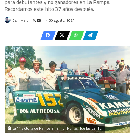
para debutantes y no ganadores en La Pampa.
Recordamos este hito 37 años después.
Follow
Send
Dani Martini
30 agosto, 2024
on
an
X
email
La 1ª victoria de Ramos en el TC. (Por las Huellas del TC)