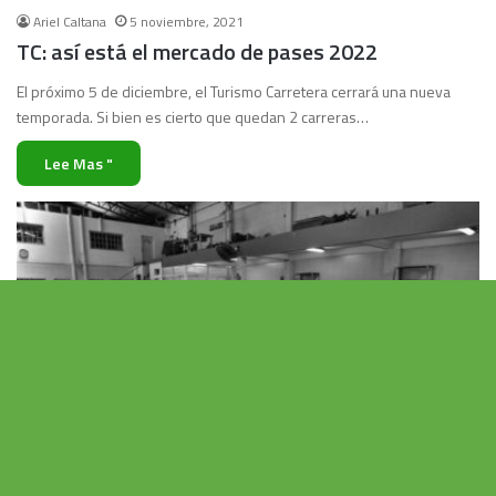
Ariel Caltana
5 noviembre, 2021
TC: así está el mercado de pases 2022
El próximo 5 de diciembre, el Turismo Carretera cerrará una nueva
temporada. Si bien es cierto que quedan 2 carreras…
Lee Mas "
Vo
al
Turismo Carretera
b
Ariel Caltana
4 febrero, 2020