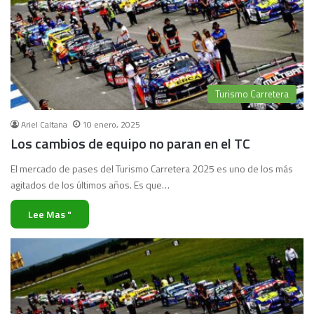
Turismo Carretera
Ariel Caltana
10 enero, 2025
Los cambios de equipo no paran en el TC
El mercado de pases del Turismo Carretera 2025 es uno de los más
agitados de los últimos años. Es que…
Lee Mas "