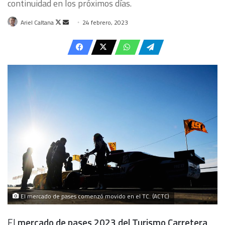
continuidad en los próximos días.
Follow
Send
Ariel Caltana
24 febrero, 2023
on
an
X
email
El mercado de pases comenzó movido en el TC. (ACTC)
El
mercado de pases 2023 del Turismo Carretera