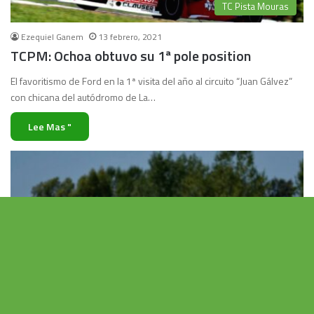
TC Pista Mouras
Ezequiel Ganem
13 febrero, 2021
TCPM: Ochoa obtuvo su 1ª pole position
El favoritismo de Ford en la 1ª visita del año al circuito “Juan Gálvez”
con chicana del autódromo de La…
Lee Mas "
Vo
al
TC Pista Mouras
b