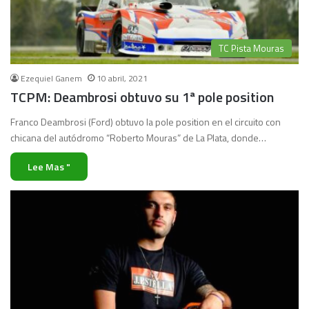
TC Pista Mouras
Ezequiel Ganem
10 abril, 2021
TCPM: Deambrosi obtuvo su 1ª pole position
Franco Deambrosi (Ford) obtuvo la pole position en el circuito con
chicana del autódromo “Roberto Mouras” de La Plata, donde…
Lee Mas "