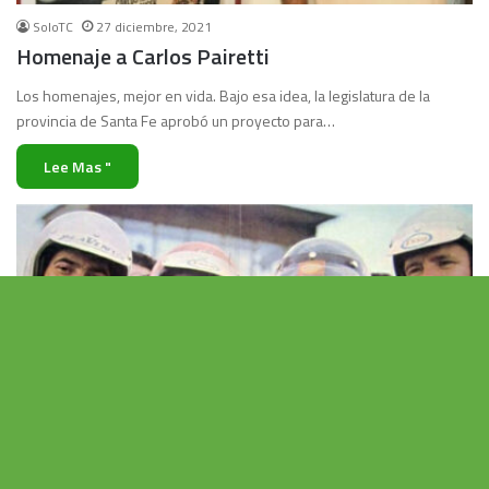
SoloTC
27 diciembre, 2021
Homenaje a Carlos Pairetti
Los homenajes, mejor en vida. Bajo esa idea, la legislatura de la
provincia de Santa Fe aprobó un proyecto para…
Lee Mas "
Vo
al
Turismo Carretera
b
Ariel Caltana
29 abril, 2021