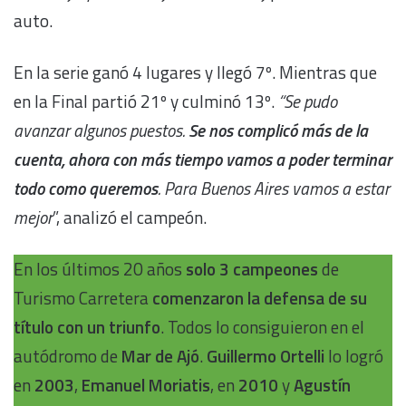
auto.
En la serie ganó 4 lugares y llegó 7º. Mientras que
en la Final partió 21º y culminó 13º.
“Se pudo
avanzar algunos puestos.
Se nos complicó más de la
cuenta, ahora con más tiempo vamos a poder terminar
todo como queremos
. Para Buenos Aires vamos a estar
mejor
”, analizó el campeón.
En los últimos 20 años
solo 3 campeones
de
Turismo Carretera
comenzaron la defensa de su
título con un triunfo
. Todos lo consiguieron en el
autódromo de
Mar de Ajó
.
Guillermo Ortelli
lo logró
en
2003
,
Emanuel Moriatis
, en
2010
y
Agustín