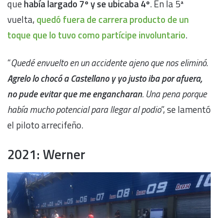
que
había largado 7º y se ubicaba 4º
. En la 5ª
vuelta,
quedó fuera de carrera producto de un
toque que lo tuvo como partícipe involuntario
.
“
Quedé envuelto en un accidente ajeno que nos eliminó.
Agrelo lo chocó a Castellano y yo justo iba por afuera,
no pude evitar que me engancharan
. Una pena porque
había mucho potencial para llegar al podio
”, se lamentó
el piloto arrecifeño.
2021: Werner