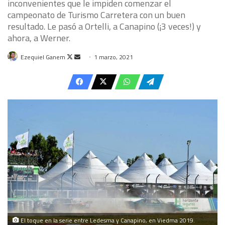
inconvenientes que le impiden comenzar el
campeonato de Turismo Carretera con un buen
resultado. Le pasó a Ortelli, a Canapino (¡3 veces!) y
ahora, a Werner.
Follow
Send
Ezequiel Ganem
1 marzo, 2021
on
an
X
email
El toque en la serie entre Ledesma y Canapino, en Viedma 2019.