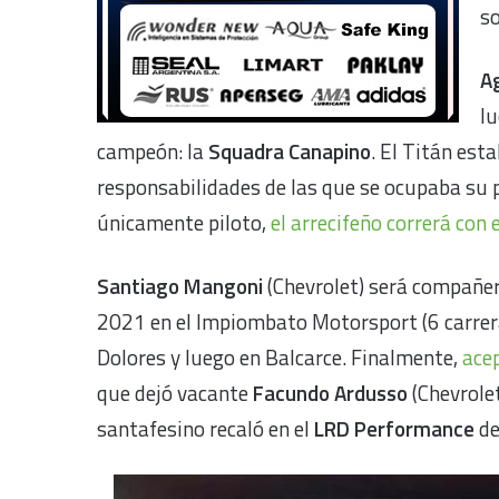
so
A
lu
campeón: la
Squadra Canapino
. El Titán es
responsabilidades de las que se ocupaba su p
únicamente piloto,
el arrecifeño correrá con 
Santiago Mangoni
(Chevrolet) será compañer
2021 en el Impiombato Motorsport (6 carrer
Dolores y luego en Balcarce. Finalmente,
ace
que dejó vacante
Facundo Ardusso
(Chevrolet
santafesino recaló en el
LRD Performance
de