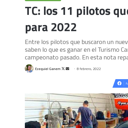
TC: los 11 pilotos q
para 2022
Entre los pilotos que buscaron un nue
saben lo que es ganar en el Turismo Carr
campeonato pasado. En esta nota rep
Follow
Send
Ezequiel Ganem
8 febrero, 2022
on
an
X
email
F