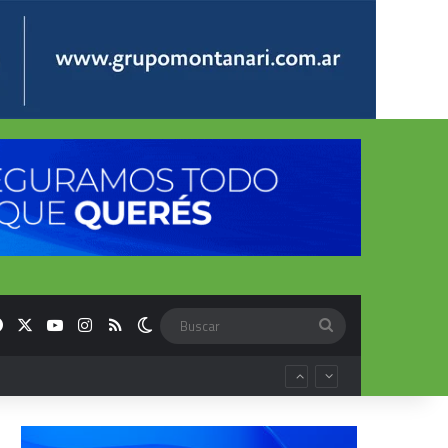
Facebook
X
YouTube
Instagram
RSS
Switch skin
Buscar