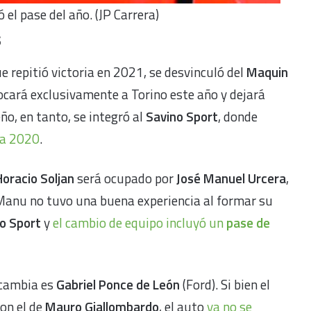
el pase del año. (JP Carrera)
s
ue repitió victoria en 2021, se desvinculó del
Maquin
ocará exclusivamente a Torino este año y dejará
eño, en tanto, se integró al
Savino Sport
, donde
ta 2020
.
Horacio Soljan
será ocupado por
José Manuel Urcera
,
 Manu no tuvo una buena experiencia al formar su
co Sport
y
el cambio de equipo incluyó un
pase de
 cambia es
Gabriel Ponce de León
(Ford). Si bien el
on el de
Mauro Giallombardo
, el auto
ya no se