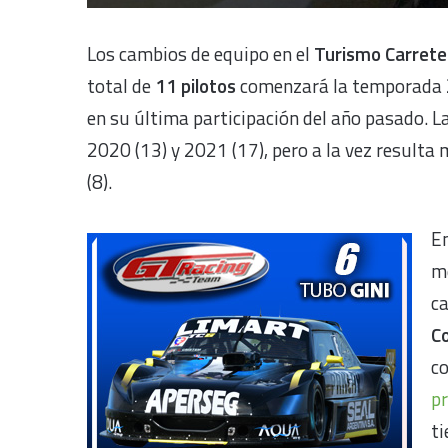
Los cambios de equipo en el
Turismo Carrete
total de
11 pilotos
comenzará la temporada 2
en su última participación del año pasado. La
2020 (13) y 2021 (17), pero a la vez resulta
(8).
E
m
ca
C
co
pr
ti