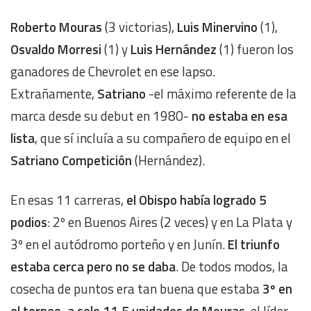
Roberto Mouras
(3 victorias),
Luis Minervino
(1),
Osvaldo Morresi
(1) y
Luis Hernández
(1) fueron los
ganadores de Chevrolet en ese lapso.
Extrañamente,
Satriano
-el máximo referente de la
marca desde su debut en 1980-
no estaba en esa
lista
, que sí incluía a su compañero de equipo en el
Satriano Competición
(Hernández).
En esas 11 carreras,
el Obispo había logrado 5
podios
: 2º en Buenos Aires (2 veces) y en La Plata y
3º en el autódromo porteño y en Junín.
El triunfo
estaba cerca pero no se daba
. De todos modos, la
cosecha de puntos era tan buena que estaba
3º en
el torneo, a solo 11,5 unidades de Mouras
, el líder