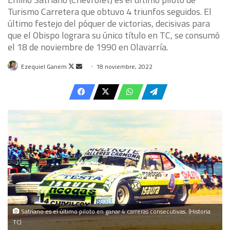
Turismo Carretera que obtuvo 4 triunfos seguidos. El
último festejo del póquer de victorias, decisivas para
que el Obispo lograra su único título en TC, se consumó
el 18 de noviembre de 1990 en Olavarría.
Follow
Send
Ezequiel Ganem
18 noviembre, 2022
on
an
X
email
Satriano es el último piloto en ganar 4 carreras consecutivas. (Historia
TC)