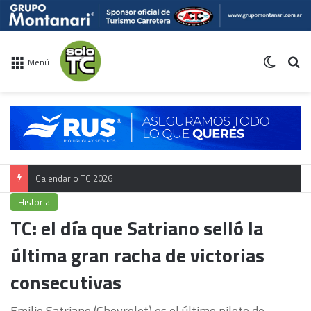
Switch 
Bu
Menú
Calendario TC 2026
Historia
TC: el día que Satriano selló la
última gran racha de victorias
consecutivas
Emilio Satriano (Chevrolet) es el último piloto de