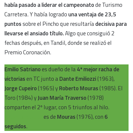
había pasado a liderar el campeonato
de Turismo
Carretera. Y había logrado
una ventaja de 23,5
puntos
sobre el Pincho que resultaría
decisiva para
llevarse el ansiado título.
Algo que consiguió 2
fechas después, en Tandil, donde se realizó el
Premio Coronación.
Emilio Satriano
es dueño de la
4ª mejor racha de
victorias
en TC junto a
Dante Emiliozzi
(1963),
Jorge Cupeiro
(1965) y
Roberto Mouras
(1985). El
Toro (1984) y
Juan María Traverso
(1978)
comparten el 2º lugar, con 5 triunfos al hilo.
El
récord absoluto
es de
Mouras
(1976), con
6
seguidos
.