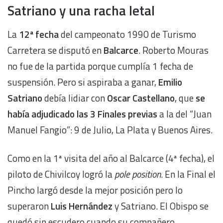
Satriano y una racha letal
La
12ª fecha
del campeonato 1990 de Turismo
Carretera se disputó en
Balcarce
. Roberto Mouras
no fue de la partida porque cumplía 1 fecha de
suspensión. Pero si aspiraba a ganar,
Emilio
Satriano
debía lidiar con
Oscar Castellano
, que
se
había adjudicado las 3 Finales previas
a la del “Juan
Manuel Fangio”: 9 de Julio, La Plata y Buenos Aires.
Como en la 1ª visita del año al Balcarce (4ª fecha), el
piloto de Chivilcoy logró la
pole position
. En la Final el
Pincho largó desde la mejor posición pero lo
superaron
Luis Hernández
y Satriano. El Obispo se
quedó sin escudero cuando su compañero