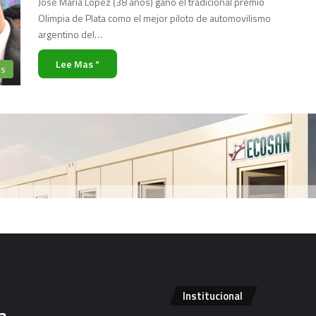
José María López (38 años) ganó el tradicional premio
Olimpia de Plata como el mejor piloto de automovilismo
argentino del…
Lee Mas "
es
Institucional