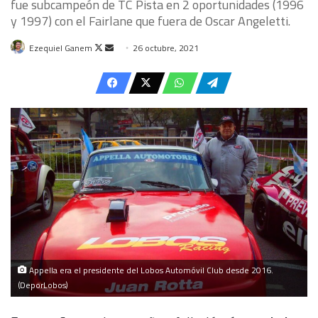
fue subcampeón de TC Pista en 2 oportunidades (1996
y 1997) con el Fairlane que fuera de Oscar Angeletti.
Follow
Send
Ezequiel Ganem
26 octubre, 2021
on
an
X
email
Appella era el presidente del Lobos Automóvil Club desde 2016.
(DeporLobos)