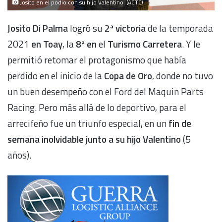
Josito en el podio con su hijo Valentino. (ACTC)
Josito Di Palma
logró su
2ª victoria
de la temporada
2021
en Toay
, la
8ª en
el
Turismo Carretera
. Y le
permitió retomar el protagonismo que había
perdido en el inicio de la
Copa de Oro
, donde no tuvo
un buen desempeño con el Ford del Maquin Parts
Racing. Pero más allá de lo deportivo, para el
arrecifeño fue un triunfo especial, en un
fin de
semana inolvidable junto a su hijo Valentino
(5
años).