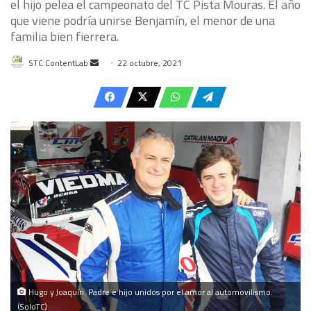
el hijo pelea el campeonato del TC Pista Mouras. El año
que viene podría unirse Benjamín, el menor de una
familia bien fierrera.
Send
STC ContentLab
22 octubre, 2021
an
email
Hugo y Joaquín. Padre e hijo unidos por el amor al automovilismo.
(SoloTC)