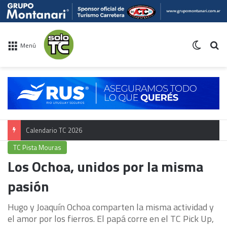
Switch 
Bu
Menú
Calendario TC 2026
TC Pista Mouras
Los Ochoa, unidos por la misma
pasión
Hugo y Joaquín Ochoa comparten la misma actividad y
el amor por los fierros. El papá corre en el TC Pick Up,