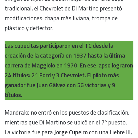
tradicional, el Chevrolet de Di Martino presentó
modificaciones: chapa más liviana, trompa de
plástico y deflector.
Las cupecitas participaron en el TC desde la
creación de la categoría en 1937 hasta la última
carrera de Maggiolo en 1970. En ese lapso lograron
24 títulos: 21 Ford y 3 Chevrolet. El piloto más
ganador fue Juan Gálvez con 56 victorias y 9
títulos.
Mandrake no entró en los puestos de clasificación,
mientras que Di Martino se ubicó en el 7º puesto.
La victoria fue para
Jorge Cupeiro
con una Liebre III,