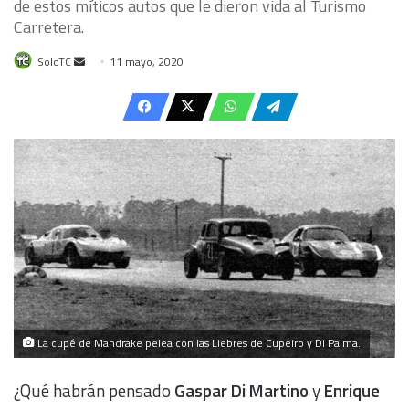
de estos míticos autos que le dieron vida al Turismo
Carretera.
Send
SoloTC
11 mayo, 2020
an
email
La cupé de Mandrake pelea con las Liebres de Cupeiro y Di Palma.
¿Qué habrán pensado
Gaspar Di Martino
y
Enrique