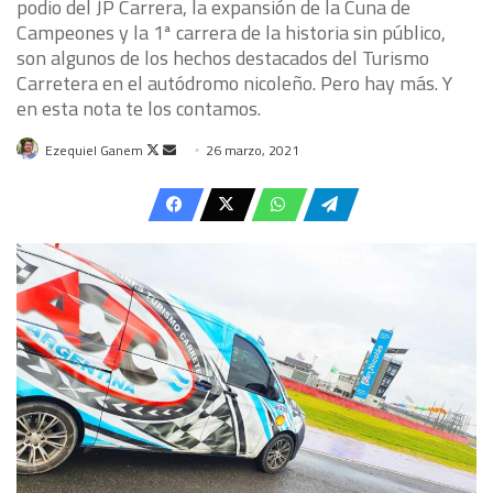
podio del JP Carrera, la expansión de la Cuna de
Campeones y la 1ª carrera de la historia sin público,
son algunos de los hechos destacados del Turismo
Carretera en el autódromo nicoleño. Pero hay más. Y
en esta nota te los contamos.
Follow
Send
Ezequiel Ganem
26 marzo, 2021
on
an
X
email