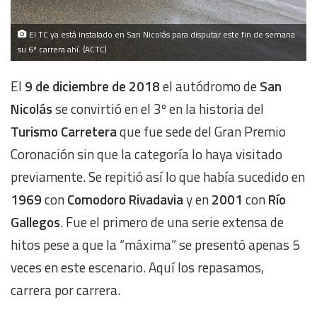
El TC ya está instalado en San Nicolás para disputar este fin de semana
su 6ª carrera ahí. (ACTC)
El
9 de diciembre de 2018
el autódromo de
San
Nicolás
se convirtió en el 3º en la historia del
Turismo Carretera
que fue sede del Gran Premio
Coronación sin que la categoría lo haya visitado
previamente. Se repitió así lo que había sucedido en
1969
con
Comodoro Rivadavia
y en
2001
con
Río
Gallegos
. Fue el primero de una serie extensa de
hitos pese a que la “máxima” se presentó apenas 5
veces en este escenario. Aquí los repasamos,
carrera por carrera.