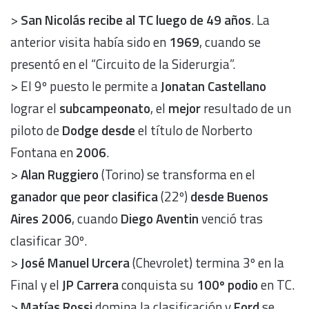
>
San Nicolás
recibe al TC luego de 49 años
. La
anterior visita había sido en
1969
, cuando se
presentó en el “Circuito de la Siderurgia”.
> El 9º puesto le permite a
Jonatan Castellano
lograr el
subcampeonato
, el
mejor
resultado de un
piloto de
Dodge desde
el título de Norberto
Fontana en
2006
.
>
Alan Ruggiero
(Torino) se transforma en el
ganador que peor clasifica
(22º)
desde Buenos
Aires 2006
, cuando
Diego Aventin
venció tras
clasificar 30º.
>
José Manuel Urcera
(Chevrolet) termina 3º en la
Final y el
JP Carrera
conquista su
100º podio
en TC.
>
Matías Rossi
domina la clasificación y
Ford
se