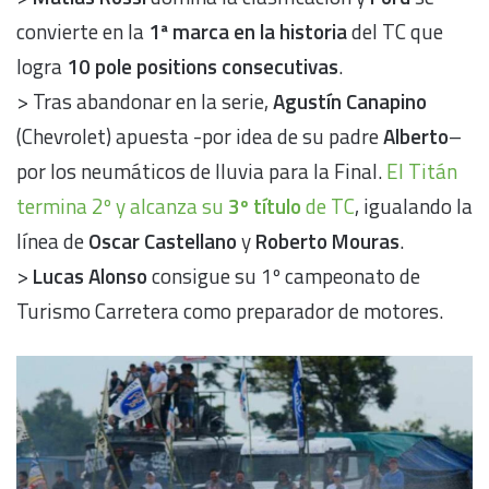
convierte en la
1ª marca en la historia
del TC que
logra
10 pole positions consecutivas
.
> Tras abandonar en la serie,
Agustín Canapino
(Chevrolet) apuesta -por idea de su padre
Alberto
–
por los neumáticos de lluvia para la Final.
El Titán
termina 2º y alcanza su
3º título
de TC
, igualando la
línea de
Oscar Castellano
y
Roberto Mouras
.
>
Lucas Alonso
consigue su 1º campeonato de
Turismo Carretera como preparador de motores.