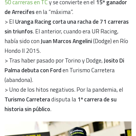
50 carreras en TC
y se convierte en el
15º ganador
de Arrecifes
en la “máxima”.
> El
Uranga Racing
corta una racha de 71 carreras
sin triunfos
. El anterior, cuando era UR Racing,
había sido con
Juan Marcos Angelini
(Dodge) en Río
Hondo II 2015.
> Tras haber pasado por Torino y Dodge,
Josito Di
Palma
debuta con Ford
en Turismo Carretera
(abandona).
> Uno de los hitos negativos. Por la pandemia, el
Turismo Carretera
disputa la
1ª carrera de su
historia sin público
.