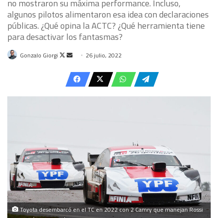
no mostraron su máxima performance. Incluso,
algunos pilotos alimentaron esa idea con declaraciones
públicas. ¿Qué opina la ACTC? ¿Qué herramienta tiene
para desactivar los fantasmas?
Follow
Send
Gonzalo Giorgi
26 julio, 2022
on
an
X
email
Toyota desembarcó en el TC en 2022 con 2 Camry que manejan Rossi