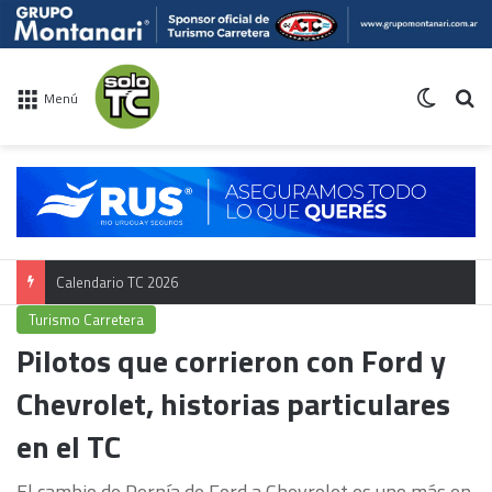
Switch 
Bu
Menú
Campeonato TC
Turismo Carretera
Pilotos que corrieron con Ford y
Chevrolet, historias particulares
en el TC
El cambio de Pernía de Ford a Chevrolet es uno más en