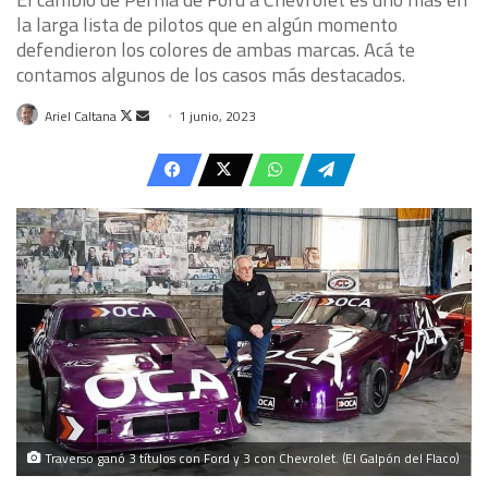
la larga lista de pilotos que en algún momento
defendieron los colores de ambas marcas. Acá te
contamos algunos de los casos más destacados.
Follow
Send
Ariel Caltana
1 junio, 2023
on
an
X
email
Traverso ganó 3 títulos con Ford y 3 con Chevrolet. (El Galpón del Flaco)