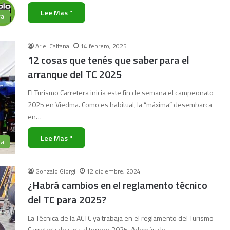
Lee Mas "
ra
Ariel Caltana
14 febrero, 2025
12 cosas que tenés que saber para el
arranque del TC 2025
El Turismo Carretera inicia este fin de semana el campeonato
2025 en Viedma. Como es habitual, la “máxima” desembarca
en…
Lee Mas "
ra
Gonzalo Giorgi
12 diciembre, 2024
¿Habrá cambios en el reglamento técnico
del TC para 2025?
La Técnica de la ACTC ya trabaja en el reglamento del Turismo
Carretera de cara al torneo 2025. Además de…