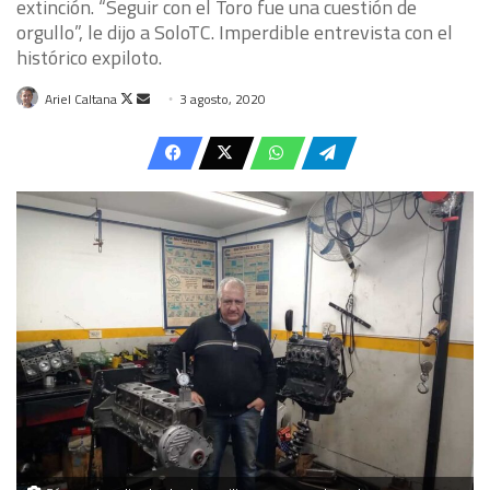
extinción. “Seguir con el Toro fue una cuestión de
orgullo”, le dijo a SoloTC. Imperdible entrevista con el
histórico expiloto.
Follow
Send
Ariel Caltana
3 agosto, 2020
on
an
X
email