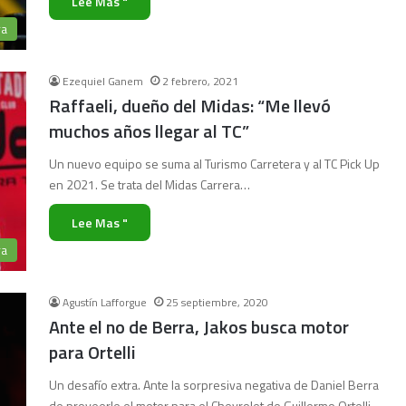
Lee Mas "
ra
Ezequiel Ganem
2 febrero, 2021
Raffaeli, dueño del Midas: “Me llevó
muchos años llegar al TC”
Un nuevo equipo se suma al Turismo Carretera y al TC Pick Up
en 2021. Se trata del Midas Carrera…
Lee Mas "
ra
Agustín Lafforgue
25 septiembre, 2020
Ante el no de Berra, Jakos busca motor
para Ortelli
Un desafío extra. Ante la sorpresiva negativa de Daniel Berra
de proveerle el motor para el Chevrolet de Guillermo Ortelli,