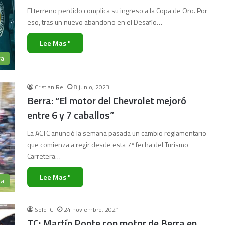
El terreno perdido complica su ingreso a la Copa de Oro. Por
eso, tras un nuevo abandono en el Desafío…
Lee Mas "
ra
Cristian Re
8 junio, 2023
Berra: “El motor del Chevrolet mejoró
entre 6 y 7 caballos”
La ACTC anunció la semana pasada un cambio reglamentario
que comienza a regir desde esta 7ª fecha del Turismo
Carretera…
Lee Mas "
ra
SoloTC
24 noviembre, 2021
TC: Martín Ponte con motor de Berra en