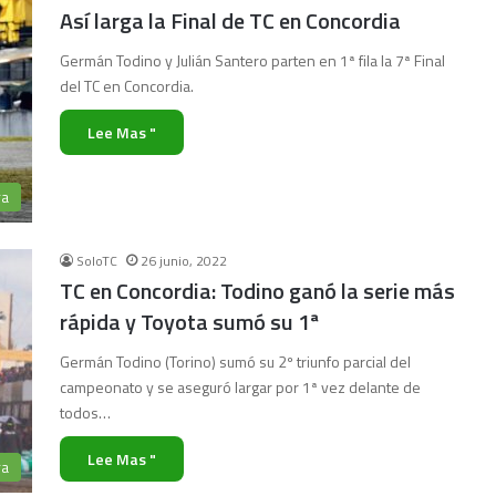
Así larga la Final de TC en Concordia
Germán Todino y Julián Santero parten en 1ª fila la 7ª Final
del TC en Concordia.
Lee Mas "
ra
SoloTC
26 junio, 2022
TC en Concordia: Todino ganó la serie más
rápida y Toyota sumó su 1ª
Germán Todino (Torino) sumó su 2º triunfo parcial del
campeonato y se aseguró largar por 1ª vez delante de
todos…
Lee Mas "
ra