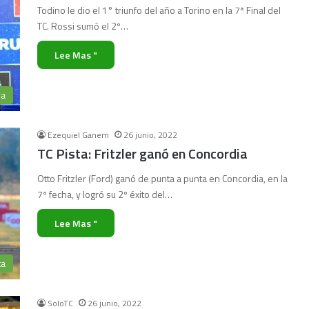
Todino le dio el 1° triunfo del año a Torino en la 7ª Final del
TC. Rossi sumó el 2º…
Lee Mas "
ra
Ezequiel Ganem
26 junio, 2022
TC Pista: Fritzler ganó en Concordia
Otto Fritzler (Ford) ganó de punta a punta en Concordia, en la
7ª fecha, y logró su 2º éxito del…
Lee Mas "
ta
SoloTC
26 junio, 2022