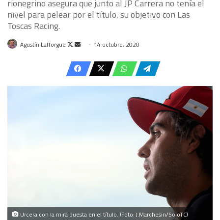
rionegrino asegura que junto al JP Carrera no tenía el
nivel para pelear por el título, su objetivo con Las
Toscas Racing.
Follow
Send
Agustín Lafforgue
14 octubre, 2020
on
an
X
email
Urcera con la mira puesta en el título. (Foto: J.Marchesin/SoloTC)