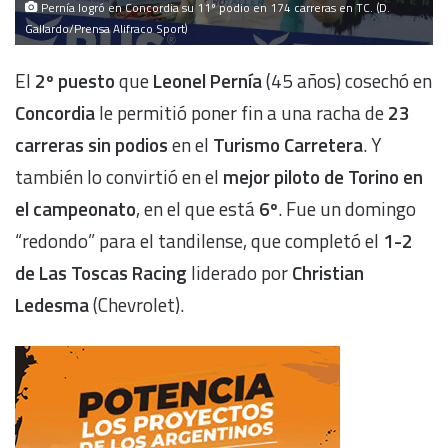
Pernía logró en Concordia su 11º podio en 174 carreras en TC. (D.
Gallardo/Prensa Alifraco Sport)
El
2º puesto
que
Leonel Pernía
(45 años) cosechó en
Concordia
le permitió poner fin a una racha de
23
carreras sin podios
en el
Turismo Carretera
. Y
también lo convirtió en el
mejor piloto de Torino en
el campeonato
, en el que está
6º
. Fue un domingo
“redondo” para el tandilense, que completó el
1-2
de Las Toscas Racing
liderado por
Christian
Ledesma
(Chevrolet).