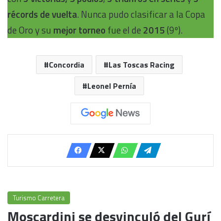
récords de vuelta
. Nunca pudo clasificar a la Copa
de Oro y su
mejor torneo
fue el de
2015
(9º).
Concordia
Las Toscas Racing
Leonel Pernía