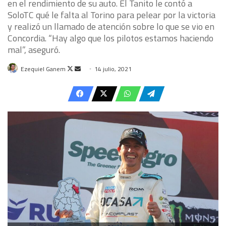
en el rendimiento de su auto. El Tanito le contó a
SoloTC qué le falta al Torino para pelear por la victoria
y realizó un llamado de atención sobre lo que se vio en
Concordia. “Hay algo que los pilotos estamos haciendo
mal”, aseguró.
Follow
Send
Ezequiel Ganem
14 julio, 2021
on
an
X
email