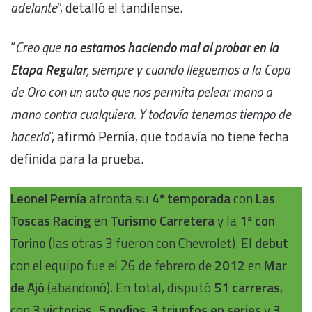
adelante
”, detalló el tandilense.
“
Creo que
no estamos haciendo mal al probar en la
Etapa Regular
, siempre y cuando lleguemos a la Copa
de Oro con un auto que nos permita pelear mano a
mano contra cualquiera. Y todavía tenemos tiempo de
hacerlo
”, afirmó Pernía, que todavía no tiene fecha
definida para la prueba.
Leonel Pernía
afronta su
4ª temporada
con
Las
Toscas Racing
en
Turismo Carretera
y la
1ª con
Torino
(las otras 3 fueron con Chevrolet). El
debut
con el equipo fue el 26 de febrero de
2012
en
Mar
de Ajó
(abandonó). En total, disputó
51 carreras
,
con
3 victorias, 5 podios
,
3 triunfos en series
y
3