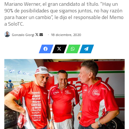
Mariano Werner, el gran candidato al título. “Hay un
90% de posibilidades que sigamos juntos, no hay razón
para hacer un cambio”, le dijo el responsable del Memo
a SoloTC.
Follow
Send
Gonzalo Giorgi
18 diciembre, 2020
on
an
X
email