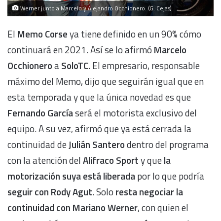
Werner junto a Marcelo y Alejandro Occhionero. (G. Cejas)
El
Memo Corse
ya tiene definido en un 90% cómo
continuará en 2021. Así se lo afirmó
Marcelo
Occhionero
a
SoloTC
. El empresario, responsable
máximo del Memo, dijo que seguirán igual que en
esta temporada y que la única novedad es que
Fernando García
será el motorista exclusivo del
equipo. A su vez, afirmó que ya está cerrada la
continuidad de
Julián Santero
dentro del programa
con la atención del
Alifraco Sport
y que
la
motorización suya está liberada
por lo que podría
seguir con Rody Agut
. Solo
resta negociar la
continuidad con Mariano Werner
, con quien el