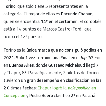
Torino
, que solo tiene 5 representantes en la
categoría. El mejor de ellos es
Facundo Chapur
,
quien se encuentra
14º en el certamen
. El cordobés
está a 14 puntos de Marcos Castro (Ford), que
ocupa el 12º puesto.
Torino es la
única marca que no consiguió podios en
2021
.
Solo 1 vez terminó una Final en el
top 10
. Fue
en
Buenos Aires
, donde
Gustavo Micheloud
llegó
7º
y Chapur, 8º. Paradójicamente, 2 pilotos de Torino
tuvieron un
gran desempeño en clasificación en las
2 últimas fechas
:
Chapur logró la
pole position
en
Concepción
y
Pedro Boero
clasificó
2º
en
Paraná
.