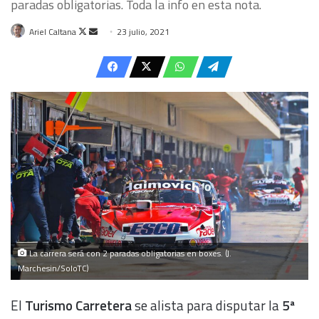
paradas obligatorias. Toda la info en esta nota.
Follow
Send
Ariel Caltana
23 julio, 2021
on
an
X
email
La carrera será con 2 paradas obligatorias en boxes. (J.
Marchesin/SoloTC)
El
Turismo Carretera
se alista para disputar la
5ª