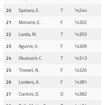
20
Spataro, E.
T
1s244
21
Moriatis, E.
F
1s302
22
Landa, M.
T
1s303
23
Aguirre, V.
F
1s309
24
Okulovich, C.
T
1s313
25
Trosset, N.
F
1s326
26
Londero, A.
F
1s381
27
Ciantini, D.
D
1s382