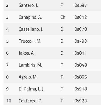
2
Santero, J.
F
0s597
3
Canapino, A.
Ch
0s612
4
Castellano, J.
D
0s678
5
Trucco, J. M.
D
0s793
6
Jakos, A.
D
0s811
7
Lambiris, M.
F
0s848
8
Agrelo, M.
T
0s865
9
Di Palma, L. J.
F
0s918
10
Costanzo, P.
T
0s923