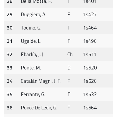
28
Della Motta, F.
T
1s401
29
Ruggiero, A.
F
1s427
30
Todino, G.
T
1s464
31
Ugalde, L.
T
1s496
32
Ebarlín, J. J.
Ch
1s511
33
Ponte, M.
D
1s520
34
Catalán Magni, J. T.
F
1s526
35
Ferrante, G.
T
1s533
36
Ponce De León, G.
F
1s564