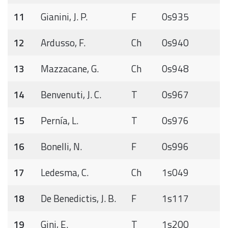
11
Gianini, J. P.
F
0s935
12
Ardusso, F.
Ch
0s940
13
Mazzacane, G.
Ch
0s948
14
Benvenuti, J. C.
T
0s967
15
Pernía, L.
T
0s976
16
Bonelli, N.
F
0s996
17
Ledesma, C.
Ch
1s049
18
De Benedictis, J. B.
F
1s117
19
Gini, E.
T
1s200