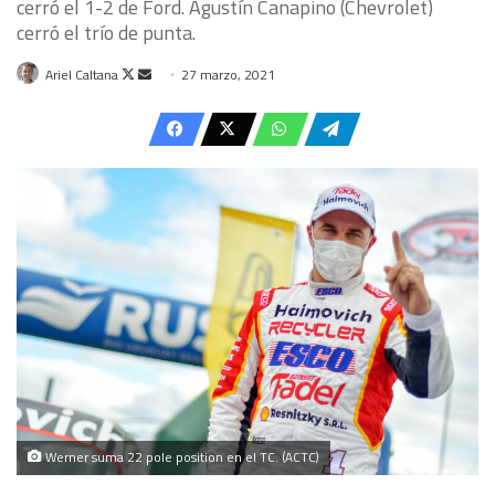
cerró el 1-2 de Ford. Agustín Canapino (Chevrolet)
cerró el trío de punta.
Follow
Send
Ariel Caltana
27 marzo, 2021
on
an
X
email
Werner suma 22 pole position en el TC. (ACTC)