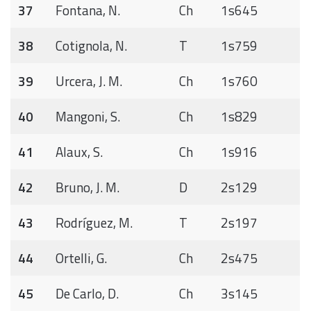
37
Fontana, N.
Ch
1s645
38
Cotignola, N.
T
1s759
39
Urcera, J. M.
Ch
1s760
40
Mangoni, S.
Ch
1s829
41
Alaux, S.
Ch
1s916
42
Bruno, J. M.
D
2s129
43
Rodríguez, M.
T
2s197
44
Ortelli, G.
Ch
2s475
45
De Carlo, D.
Ch
3s145