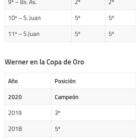
9ª – Bs. As.
2º
2º
10ª – S. Juan
5º
5º
11ª – S.Juan
5º
5º
Werner en la Copa de Oro
Año
Posición
2020
Campeón
2019
3º
2018
5º