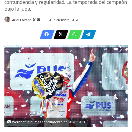
contundencia y regularidad. La temporada del campeón
bajo la lupa.
Follow
Send
Ariel Caltana
20 diciembre, 2020
on
an
X
email
Werner fue el más contundente de 2020. (ACTC)