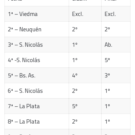
1ª – Viedma
Excl.
Excl.
2ª – Neuquén
2º
2º
3ª – S. Nicolás
1º
Ab.
4ª -S. Nicolás
1º
5º
5ª – Bs. As.
4º
3º
6ª – S. Nicolás
2º
1º
7ª – La Plata
5º
1º
8ª – La Plata
2º
1º