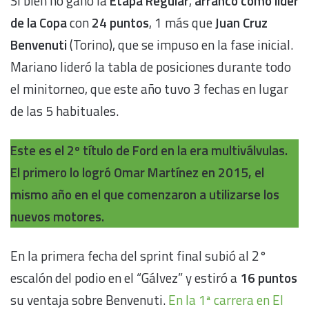
Si bien no ganó la
Etapa Regular
,
arrancó como líder
de la Copa
con
24 puntos
, 1 más que
Juan Cruz
Benvenuti
(Torino), que se impuso en la fase inicial.
Mariano lideró la tabla de posiciones durante todo
el minitorneo, que este año tuvo 3 fechas en lugar
de las 5 habituales.
Este es el 2º título de Ford en la era multiválvulas.
El primero lo logró Omar Martínez en 2015, el
mismo año en el que comenzaron a utilizarse los
nuevos motores.
En la primera fecha del sprint final subió al 2°
escalón del podio en el “Gálvez” y estiró a
16 puntos
su ventaja sobre Benvenuti.
En la 1ª carrera en El