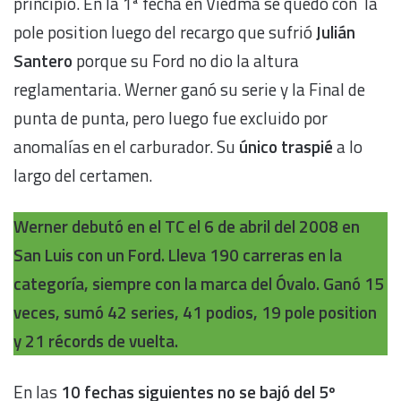
principio. En la 1ª fecha en Viedma se quedó con la
pole position luego del recargo que sufrió
Julián
Santero
porque su Ford no dio la altura
reglamentaria. Werner ganó su serie y la Final de
punta de punta, pero luego fue excluido por
anomalías en el carburador. Su
único traspié
a lo
largo del certamen.
Werner debutó en el TC el 6 de abril del 2008 en
San Luis con un Ford. Lleva 190 carreras en la
categoría, siempre con la marca del Óvalo. Ganó 15
veces, sumó 42 series, 41 podios, 19 pole position
y 21 récords de vuelta.
En las
10 fechas
siguientes no se bajó del
5º