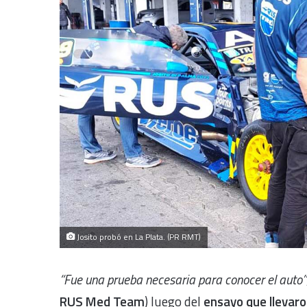
Josito probó en La Plata. (PR RMT)
“Fue una prueba necesaria para conocer el auto”
RUS Med Team
) luego del
ensayo que llevaro