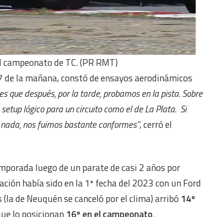
el campeonato de TC. (PR RMT)
7 de la mañana, constó de ensayos aerodinámicos
es que después, por la tarde, probamos en la pista. Sobre
 setup lógico para un circuito como el de La Plata.
Si
n nada, nos fuimos bastante conformes”
, cerró el
emporada luego de un parate de casi 2 años por
ción había sido en la 1ª fecha del 2023 con un Ford
s (la de Neuquén se canceló por el clima) arribó
14º
que lo posicionan
16º en el campeonato
.