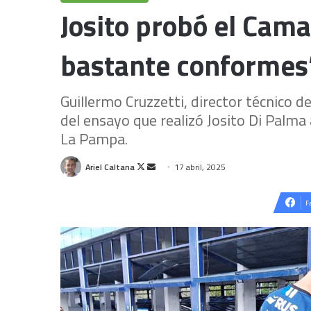
Josito probó el Cam
bastante conformes
Guillermo Cruzzetti, director técnico 
del ensayo que realizó Josito Di Palma 
La Pampa.
Follow
Send
Ariel Caltana
17 abril, 2025
on
an
X
email
F