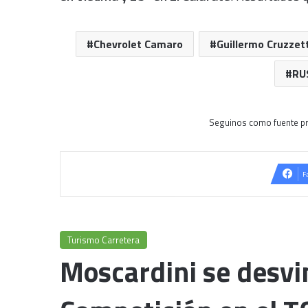
Chevrolet Camaro
Guillermo Cruzzett
RU
Seguinos como fuente pr
F