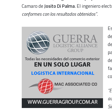
Camaro de
Josito Di Palma
. El ingeniero ele
conformes con los resultados obtenidos”
.
Es
de
de
p
d
fa
co
“E
au
Si