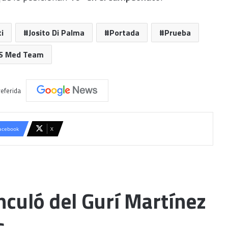
i
Josito Di Palma
Portada
Prueba
S Med Team
eferida
acebook
X