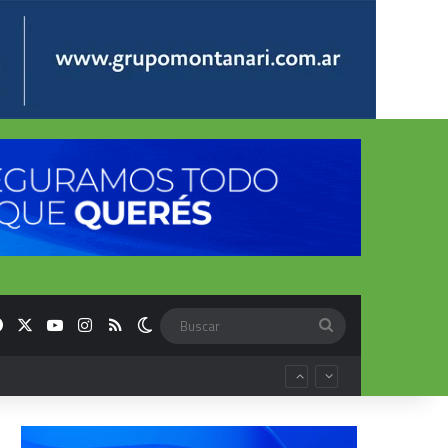
Facebook
X
YouTube
Instagram
RSS
Switch skin
Buscar