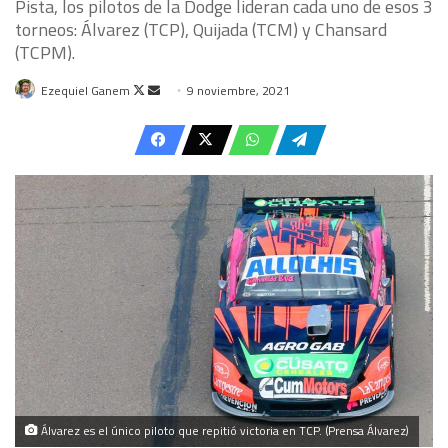
Pista, los pilotos de la Dodge lideran cada uno de esos 3
torneos: Álvarez (TCP), Quijada (TCM) y Chansard
(TCPM).
Follow
Send
Ezequiel Ganem
9 noviembre, 2021
on
an
X
email
Álvarez es el único piloto que repitió victoria en TCP. (Prensa Álvarez)