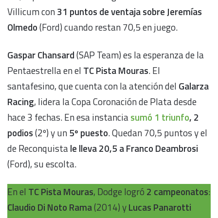
Villicum con
31 puntos de ventaja sobre Jeremías
Olmedo
(Ford) cuando restan 70,5 en juego.
Gaspar Chansard
(SAP Team) es la esperanza de la
Pentaestrella en el
TC Pista Mouras
. El
santafesino, que cuenta con la atención del
Galarza
Racing
, lidera la Copa Coronación de Plata desde
hace 3 fechas. En esa instancia
sumó 1 triunfo
, 2
podios
(2º) y un
5º puesto
. Quedan 70,5 puntos y el
de Reconquista
le lleva 20,5 a Franco Deambrosi
(Ford), su escolta.
En el
TC Pista Mouras
, Dodge logró
2 campeonatos
:
Claudio Di Noto Rama
(2014) y
Lucas Panarotti