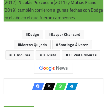
(2017).
Nicolás Pezzucchi
(2011) y
Matías Frano
(2019) también corrieron algunas fechas con Dodge
en el año en el que fueron campeones.
Dodge
Gaspar Chansard
Marcos Quijada
Santiago Álvarez
TC Mouras
TC Pista
TC Pista Mouras