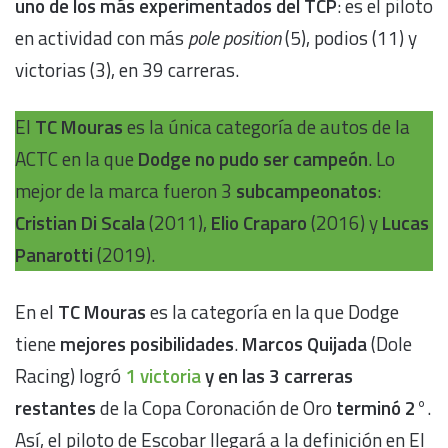
uno de los más experimentados del TCP
: es el piloto
en actividad con más
pole position
(5), podios (11) y
victorias (3), en 39 carreras.
El
TC Mouras
es la única categoría de autos de la
ACTC en la que
Dodge no pudo ser campeón
. Lo
mejor de la marca fueron 3
subcampeonatos
:
Cristian Di Scala
(2011),
Elio Craparo
(2016) y
Lucas
Panarotti
(2019).
En el
TC Mouras
es la categoría en la que Dodge
tiene
mejores posibilidades
.
Marcos Quijada
(Dole
Racing) logró
1 victoria
y en las 3 carreras
restantes
de la Copa Coronación de Oro
terminó 2°
.
Así, el piloto de Escobar llegará a la definición en El