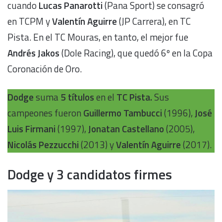
cuando
Lucas Panarotti
(Pana Sport) se consagró
en TCPM y
Valentín Aguirre
(JP Carrera), en TC
Pista. En el TC Mouras, en tanto, el mejor fue
Andrés Jakos
(Dole Racing), que quedó 6º en la Copa
Coronación de Oro.
Dodge
suma
5 títulos
en el
TC Pista.
Sus
campeones fueron
Guillermo Tambucci
(1996),
José
Luis Firmani
(1997),
Jonatan Castellano
(2005),
Nicolás Pezzucchi
(2013) y
Valentín Aguirre
(2017).
Dodge y 3 candidatos firmes