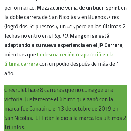
performance.
Mazzacane venía de un buen sprint
en
la doble carrera de San Nicolás y en Buenos Aires
(logró dos 5º puestos y un 4º), pero en las últimas 2
fechas no entró en el
top10
.
Mangoni se está
adaptando a su nueva experiencia en el JP Carrera
,
mientras que
Ledesma recién reapareció en la
última carrera
con un podio después de más de 1
año.
Chevrolet hace 8 carreras que no consigue una
victoria. Justamente el último que ganó con la
marca fue Canapino el 13 de octubre de 2019 en
San Nicolás. El Titán le dio a la marca los últimos 2
triunfos.