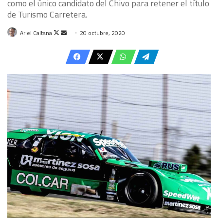
como el único candidato del Chivo para retener el título
de Turismo Carretera.
Follow
Send
Ariel Caltana
20 octubre, 2020
on
an
X
email