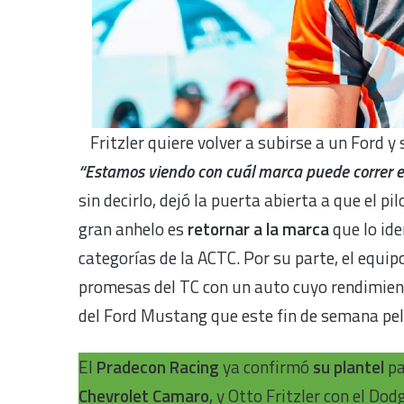
Fritzler quiere volver a subirse a un Ford y
“Estamos viendo con cuál marca puede correr e
sin decirlo, dejó la puerta abierta a que el p
gran anhelo es
retornar a la marca
que lo ide
categorías de la ACTC. Por su parte, el equip
promesas del TC con un auto cuyo rendimient
del Ford Mustang que este fin de semana pele
El
Pradecon Racing
ya confirmó
su plantel
pa
Chevrolet Camaro
, y Otto Fritzler con el Do