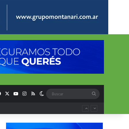
Facebook
X
YouTube
Instagram
RSS
Switch skin
Buscar