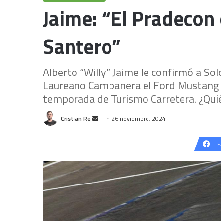
Jaime: “El Pradecon
Santero”
Alberto “Willy” Jaime le confirmó a So
Laureano Campanera el Ford Mustang q
temporada de Turismo Carretera. ¿Quién
Send
Cristian Re
26 noviembre, 2024
an
email
F