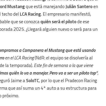
ord Mustang
que está manejando
Julián Santero
en
l techo del
LCA Racing
. El empresario manifestó,
obable que se conozca
quién será el piloto
de ese
mporada 2025. ¿Llegará alguien nuevo o será para un
compramos a Campanera el Mustang que está usando
ero
en el LCA Racing
(NdR: el equipo se disolvería al
 de la temporada)
. Este fin de semana o la que viene
imos quién lo va a manejar. Pero va a ser un piloto top”
,
seguró Jaime a
SoloTC
, por lo que el Pradecon Racing
irma que así suma un 4° auto a su estructura para
o próximo.