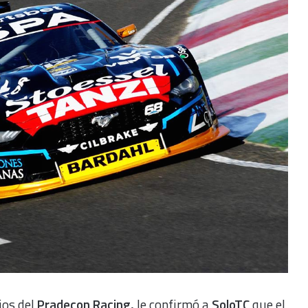
ios del
Pradecon Racing,
le confirmó a
SoloTC
que el