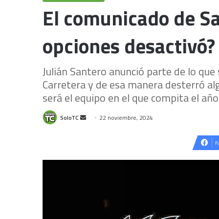
El comunicado de San
opciones desactivó?
Julián Santero anunció parte de lo que
Carretera y de esa manera desterró alg
será el equipo en el que compita el año
Send
SoloTC
22 noviembre, 2024
an
email
F