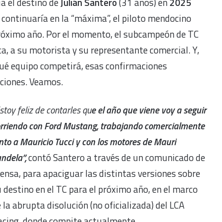
ía el destino de
Julián Santero
(31 años) en
2025
continuaría en la “máxima”, el piloto mendocino
 próximo año. Por el momento, el subcampeón de TC
, a su motorista y su representante comercial. Y,
qué equipo competirá, esas confirmaciones
pciones. Veamos.
stoy feliz de contarles qu
e el año que viene voy a seguir
rriendo con Ford Mustang, trabajando comercialmente
nto a Mauricio Tucci y con los motores de Mauri
ndela”,
contó Santero a través de un comunicado de
ensa, para apaciguar las distintas versiones sobre
 destino en el TC para el próximo año, en el marco
 la abrupta disolución (no oficializada) del LCA
acing, donde compite actualmente.