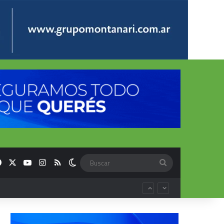
Facebook
X
YouTube
Instagram
RSS
Switch skin
Buscar