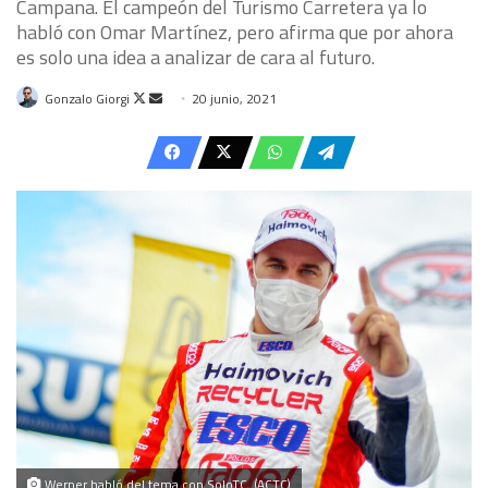
Campana. El campeón del Turismo Carretera ya lo
habló con Omar Martínez, pero afirma que por ahora
es solo una idea a analizar de cara al futuro.
Follow
Send
Gonzalo Giorgi
20 junio, 2021
on
an
X
email
Werner habló del tema con SoloTC. (ACTC)