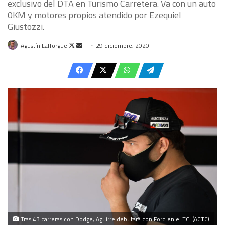
exclusivo del DTA en Turismo Carretera. Va con un auto
0KM y motores propios atendido por Ezequiel
Giustozzi.
Follow
Send
Agustín Lafforgue
29 diciembre, 2020
on
an
X
email
Tras 43 carreras con Dodge, Aguirre debutará con Ford en el TC. (ACTC)