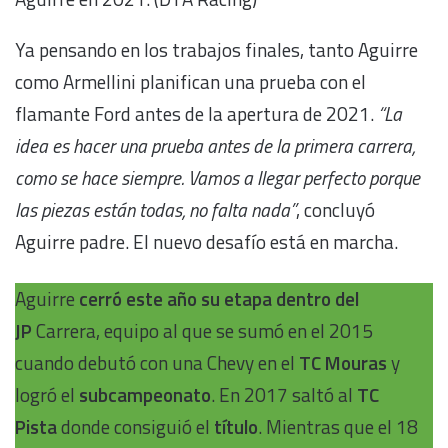
Ya pensando en los trabajos finales, tanto Aguirre
como Armellini planifican una prueba con el
flamante Ford antes de la apertura de 2021.
“La
idea es hacer una prueba antes de la primera carrera,
como se hace siempre. Vamos a llegar perfecto porque
las piezas están todas, no falta nada”
, concluyó
Aguirre padre. El nuevo desafío está en marcha.
Aguirre
cerró este año su etapa dentro del
JP
Carrera, equipo al que se sumó en el 2015
cuando debutó con una Chevy en el
TC Mouras
y
logró el
subcampeonato
. En 2017 saltó al
TC
Pista
donde consiguió el
título
. Mientras que el 18