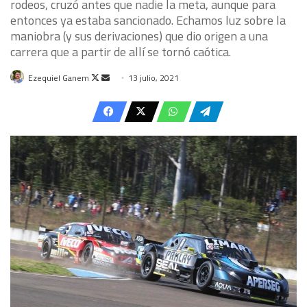
rodeos, cruzó antes que nadie la meta, aunque para
entonces ya estaba sancionado. Echamos luz sobre la
maniobra (y sus derivaciones) que dio origen a una
carrera que a partir de allí se tornó caótica.
Follow
Send
Ezequiel Ganem
13 julio, 2021
on
an
X
email