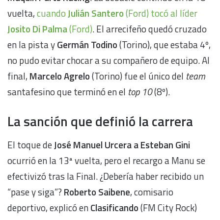
vuelta,
cuando
Julián Santero
(Ford) tocó al líder
Josito Di Palma
(Ford)
. El arrecifeño quedó cruzado
en la pista y
Germán Todino
(Torino), que estaba 4º,
no pudo evitar chocar a su compañero de equipo. Al
final,
Marcelo Agrelo
(Torino) fue el único del
team
santafesino que terminó en el
top 10
(8º).
La sanción que definió la carrera
El toque de
José Manuel Urcera a Esteban Gini
ocurrió en la 13ª vuelta, pero el recargo a Manu se
efectivizó tras la Final. ¿Debería haber recibido un
“pase y siga”?
Roberto Saibene
, comisario
deportivo, explicó en
Clasificando
(FM City Rock)