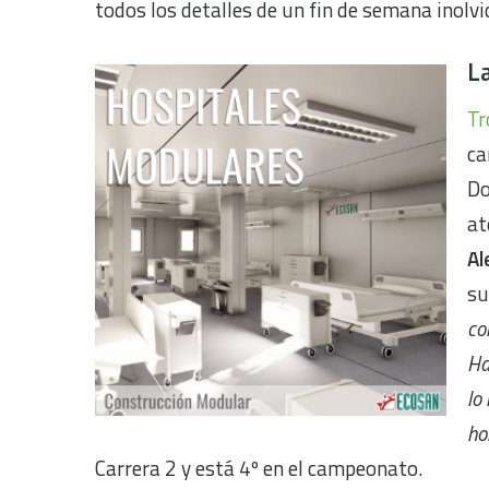
todos los detalles de un fin de semana inolv
L
Tr
ca
Do
at
Al
su
co
Ha
lo
ho
Carrera 2 y está 4º en el campeonato.