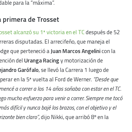
idable para la “máxima”.
a primera de Trosset
osset alcanzó su 1ª victoria en el T
C
después de 52
rreras disputadas. El arrecifeño, que maneja el
dge que perteneció a
Juan Marcos Angelini
con la
ención del
Uranga Racing
y motorización de
ejandro Garófalo
, se llevó la Carrera 1 luego de
perar en la 5ª vuelta al Ford de Werner.
“Desde que
mencé a correr a los 14 años soñaba con estar en el TC.
go mucho esfuerzo para venir a correr. Siempre me tocó
 más difícil y nunca bajé los brazos, con el objetivo y el
rizonte bien claro”
, dijo Nikki, que arribó 8º en la