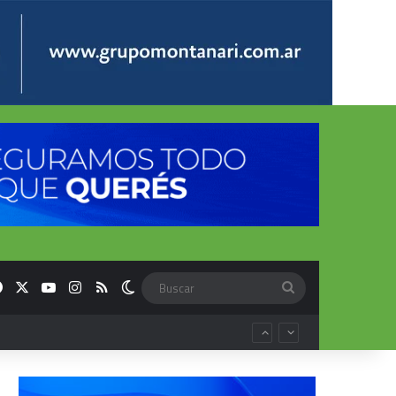
Facebook
X
YouTube
Instagram
RSS
Switch skin
Buscar