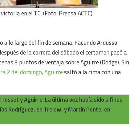
victoria en el TC. (Foto: Prensa ACTC)
a lo largo del fin de semana.
Facundo Ardusso
 después de la carrera del sábado el certamen pasó a
penas 3 puntos de ventaja sobre Aguirre (Dodge). Sin
rera 2 del domingo, Aguirre
saltó a la cima con una
Trosset y Aguirre. La última vez había sido a fines
ías Rodríguez, en Trelew, y Martín Ponte, en