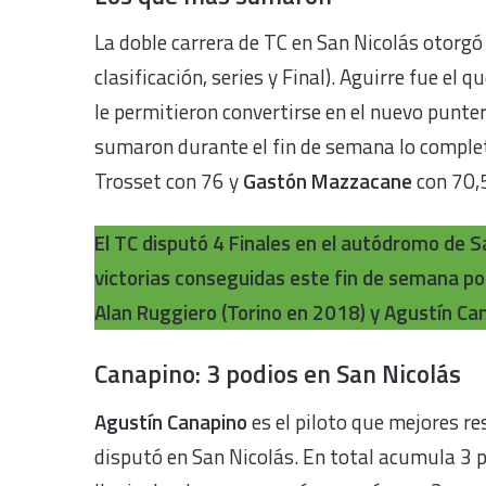
La doble carrera de TC en San Nicolás otorgó
clasificación, series y Final). Aguirre fue el
le permitieron convertirse en el nuevo punte
sumaron durante el fin de semana lo comple
Trosset con 76 y
Gastón Mazzacane
con 70,
El TC disputó 4 Finales en el autódromo de Sa
victorias conseguidas este fin de semana por
Alan Ruggiero (Torino en 2018) y Agustín Ca
Canapino: 3 podios en San Nicolás
Agustín Canapino
es el piloto que mejores r
disputó en San Nicolás. En total acumula 3 p