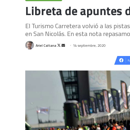
Libreta de apuntes d
El Turismo Carretera volvió a las pist
en San Nicolás. En esta nota repasamo
Follow
Send
Ariel Caltana
14 septiembre, 2020
on
an
X
email
F