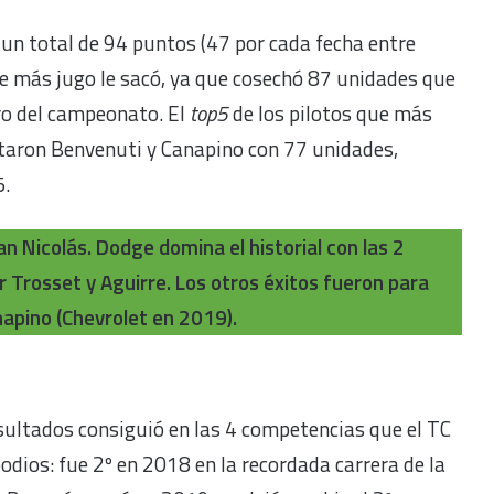
 un total de 94 puntos (47 por cada fecha entre
 que más jugo le sacó, ya que cosechó 87 unidades que
ro del campeonato. El
top5
de los pilotos que más
taron Benvenuti y Canapino con 77 unidades,
5.
n Nicolás. Dodge domina el historial con las 2
 Trosset y Aguirre. Los otros éxitos fueron para
napino (Chevrolet en 2019).
esultados consiguió en las 4 competencias que el TC
odios: fue 2º en 2018 en la recordada carrera de la