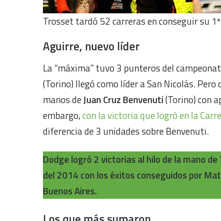
Trosset tardó 52 carreras en conseguir su 1ª 
Aguirre, nuevo líder
La “máxima” tuvo 3 punteros del campeonato 
(Torino) llegó como líder a San Nicolás. Pero
manos de
Juan Cruz Benvenuti
(Torino) con a
embargo,
con la victoria que logró en la Car
diferencia de 3 unidades sobre Benvenuti.
Dodge logró 2 victorias al hilo de la mano de 
del 2014 con los éxitos conseguidos por Mat
Buenos Aires.
Los que más sumaron