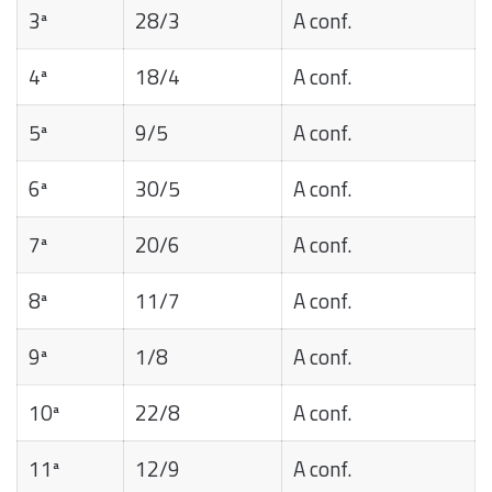
3ª
28/3
A conf.
4ª
18/4
A conf.
5ª
9/5
A conf.
6ª
30/5
A conf.
7ª
20/6
A conf.
8ª
11/7
A conf.
9ª
1/8
A conf.
10ª
22/8
A conf.
11ª
12/9
A conf.