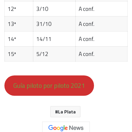
12ª
3/10
A conf.
13ª
31/10
A conf.
14ª
14/11
A conf.
15ª
5/12
A conf.
Guía piloto por piloto 2021
La Plata