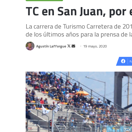
TC en San Juan, por
La carrera de Turismo Carretera de 20
de los últimos años para la prensa de l
Follow
Send
Agustín Lafforgue
19 mayo, 2020
on
an
X
email
F