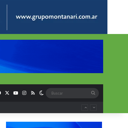
Facebook
X
YouTube
Instagram
RSS
Switch skin
Buscar