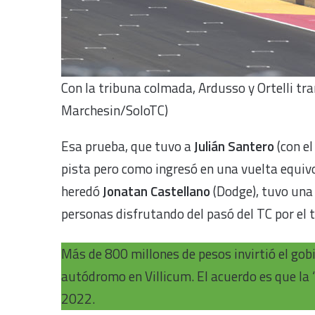
Con la tribuna colmada, Ardusso y Ortelli trans
Marchesin/SoloTC)
Esa prueba, que tuvo a
Julián Santero
(con e
pista pero como ingresó en una vuelta equivo
heredó
Jonatan Castellano
(Dodge), tuvo una
personas disfrutando del pasó del TC por el 
Más de 800 millones de pesos invirtió el gob
autódromo en Villicum. El acuerdo es que la
2022.