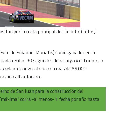
itan por la recta principal del circuito. (Foto: J.
l Ford de Emanuel Moriatis) como ganador en la
cada recibió 30 segundos de recargo y el triunfo lo
 excelente convocatoria con más de 55.000
trazado albardonero.
ierno de San Juan para la construcción del
 “máxima” corra -al menos- 1 fecha por año hasta