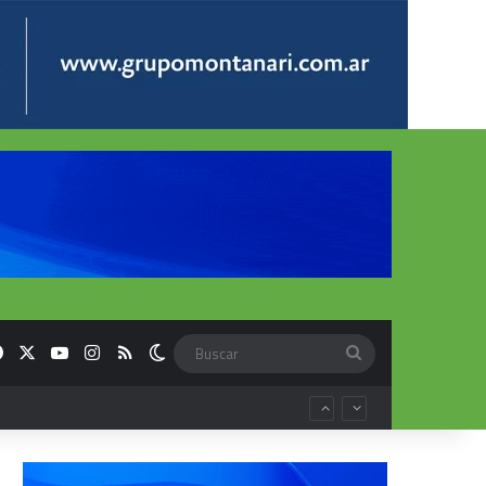
Facebook
X
YouTube
Instagram
RSS
Switch skin
Buscar