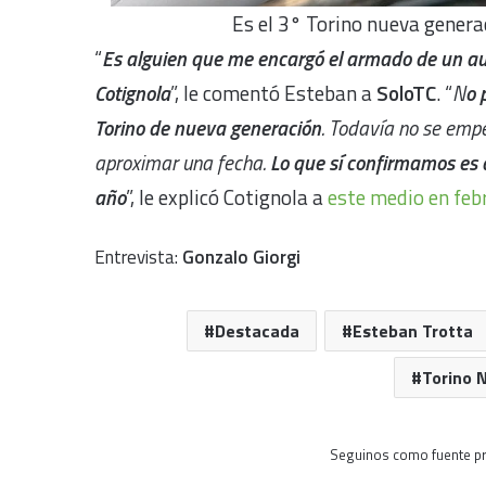
Es el 3° Torino nueva genera
“
Es alguien que me encargó el armado de un a
Cotignola
”, le comentó Esteban a
SoloTC
. “
N
o 
Torino de nueva generación
. Todavía no se empe
aproximar una fecha.
Lo que sí confirmamos es
año
”, le explicó Cotignola a
este medio en feb
Entrevista:
Gonzalo Giorgi
Destacada
Esteban Trotta
Torino 
Seguinos como fuente pr