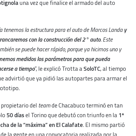
otignola
una vez que finalice el armado del auto
a tenemos la estructura para el auto de Marcos Landa
y
rancaremos con la construcción del 2° auto
. Este
mbién se puede hacer rápido, porque ya hicimos uno y
nemos medidos los parámetros para que pueda
cerse a tiempo
”, le explicó Trotta a
SoloTC
, al tiempo
e advirtió que ya pidió las autopartes para armar el
ototipo.
 propietario del
team
de Chacabuco terminó en tan
olo
50 días
el Torino que debutó con triunfo en la
1ª
cha de la “máxima” en El Calafate
. El mismo partió
 de la gente en una convocatoria realizada por la