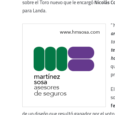
sobre el Toro nuevo que le encargó
Nicolás C
para Landa.
“
Y
ar
ta
te
ha
qu
pr
El
s
fe
de un diseño que resultó ganador por el voto