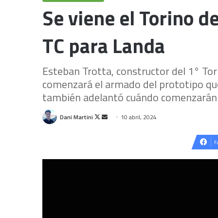
Se viene el Torino 
TC para Landa
Esteban Trotta, constructor del 1° To
comenzará el armado del prototipo qu
también adelantó cuándo comenzarán c
Follow
Send
Dani Martini
10 abril, 2024
on
an
X
email
F