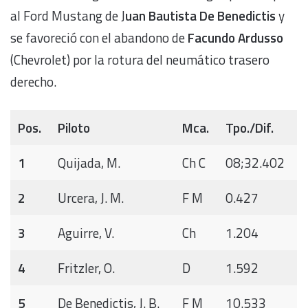
al Ford Mustang de J
uan Bautista De Benedictis
y
se favoreció con el abandono de
Facundo Ardusso
(Chevrolet) por la rotura del neumático trasero
derecho.
Pos.
Piloto
Mca.
Tpo./Dif.
1
Quijada, M.
Ch C
08;32.402
2
Urcera, J. M.
F M
0.427
3
Aguirre, V.
Ch
1.204
4
Fritzler, O.
D
1.592
5
De Benedictis, J. B.
F M
10.533