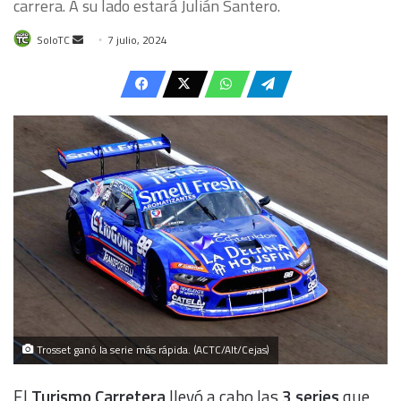
carrera. A su lado estará Julián Santero.
Send
SoloTC
7 julio, 2024
an
email
Trosset ganó la serie más rápida. (ACTC/Alt/Cejas)
El
Turismo Carretera
llevó a cabo las
3 series
que