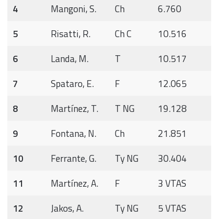
4
Mangoni, S.
Ch
6.760
5
Risatti, R.
Ch C
10.516
6
Landa, M.
T
10.517
7
Spataro, E.
F
12.065
8
Martínez, T.
T NG
19.128
9
Fontana, N.
Ch
21.851
10
Ferrante, G.
Ty NG
30.404
11
Martínez, A.
F
3 VTAS
12
Jakos, A.
Ty NG
5 VTAS