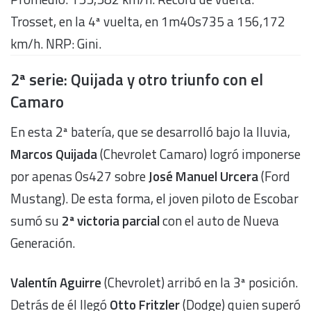
Trosset, en la 4ª vuelta, en 1m40s735 a 156,172
km/h. NRP: Gini.
2ª serie: Quijada y otro triunfo con el
Camaro
En esta 2ª batería, que se desarrolló bajo la lluvia,
Marcos Quijada
(Chevrolet Camaro) logró imponerse
por apenas 0s427 sobre
José Manuel Urcera
(Ford
Mustang). De esta forma, el joven piloto de Escobar
sumó su
2ª victoria parcial
con el auto de Nueva
Generación.
Valentín Aguirre
(Chevrolet) arribó en la 3ª posición.
Detrás de él llegó
Otto Fritzler
(Dodge) quien superó