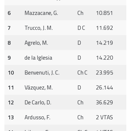
6
Mazzacane, G.
Ch
10.851
7
Trucco, J. M.
D C
11.692
8
Agrelo, M.
D
14.219
9
de la Iglesia
D
14.220
10
Benvenuti, J. C.
Ch C
23.995
11
Vázquez, M.
D
26.144
12
De Carlo, D.
Ch
36.629
13
Ardusso, F.
Ch
2 VTAS