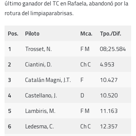
último ganador del TC en Rafaela, abandonó por la
rotura del limpiaparabrisas.
Pos.
Piloto
Mca.
Tpo./Dif.
1
Trosset, N.
F M
08;25.584
2
Ciantini, D.
Ch C
4.953
3
Catalán Magni, J.T.
F
10.427
4
Castellano, J.
D
10.520
5
Lambiris, M.
F M
11.163
6
Ledesma, C.
Ch C
12.357