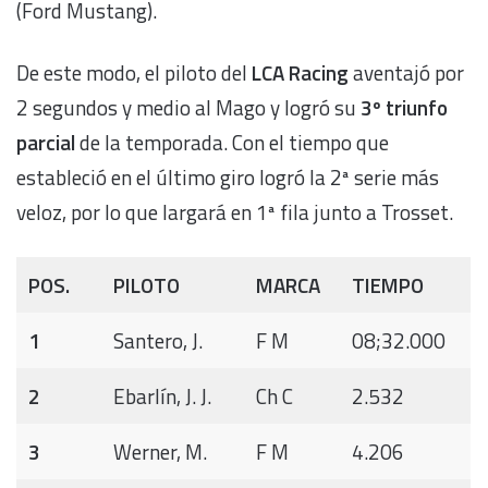
(Ford Mustang).
De este modo, el piloto del
LCA Racing
aventajó por
2 segundos y medio al Mago y logró su
3º triunfo
parcial
de la temporada. Con el tiempo que
estableció en el último giro logró la 2ª serie más
veloz, por lo que largará en 1ª fila junto a Trosset.
POS.
PILOTO
MARCA
TIEMPO
1
Santero, J.
F M
08;32.000
2
Ebarlín, J. J.
Ch C
2.532
3
Werner, M.
F M
4.206