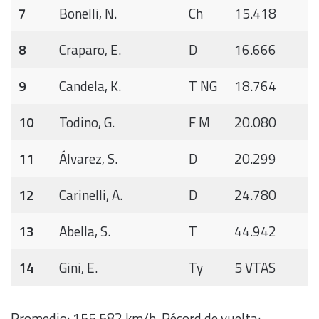
7
Bonelli, N.
Ch
15.418
8
Craparo, E.
D
16.666
9
Candela, K.
T NG
18.764
10
Todino, G.
F M
20.080
11
Álvarez, S.
D
20.299
12
Carinelli, A.
D
24.780
13
Abella, S.
T
44.942
14
Gini, E.
Ty
5 VTAS
Promedio: 155,582 km/h. Récord de vuelta: