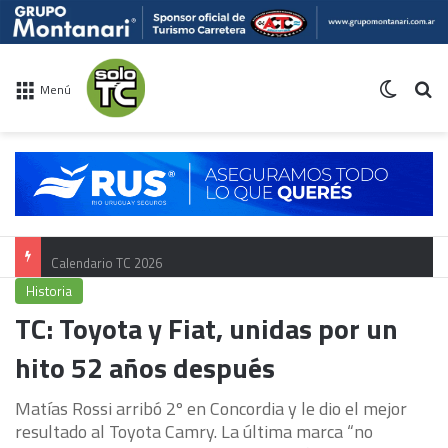
Switch 
Bu
Menú
Calendario TC 2026
Historia
TC: Toyota y Fiat, unidas por un
hito 52 años después
Matías Rossi arribó 2º en Concordia y le dio el mejor
resultado al Toyota Camry. La última marca “no