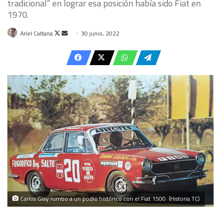
tradicional” en lograr esa posición había sido Fiat en
1970.
Follow
Send
Ariel Caltana
30 junio, 2022
on
an
X
email
Carlos Giay rumbo a un podio histórico con el Fiat 1500. (Historia TC)