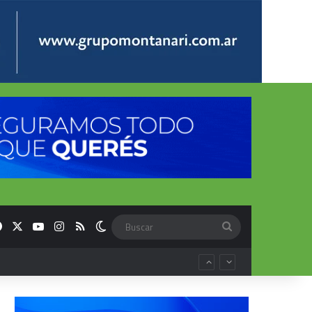
Facebook
X
YouTube
Instagram
RSS
Switch skin
Buscar