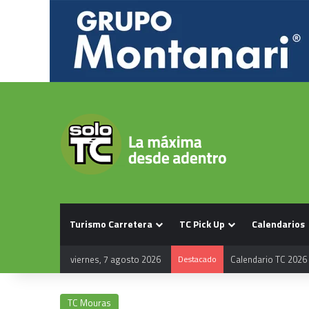
Turismo Carretera
TC Pick Up
Calendarios
viernes, 7 agosto 2026
Destacado
Calendario TC 2026
TC Mouras