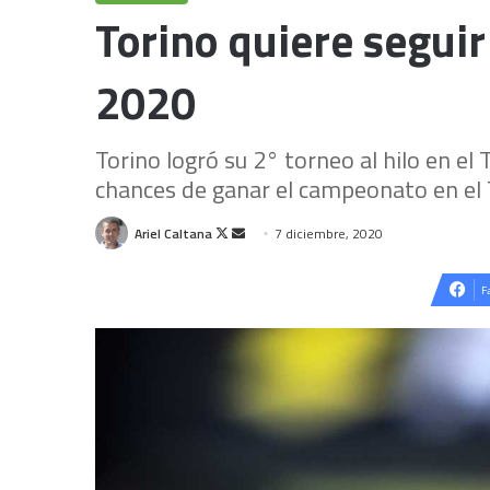
Torino quiere segui
2020
Torino logró su 2° torneo al hilo en e
chances de ganar el campeonato en el 
Follow
Send
Ariel Caltana
7 diciembre, 2020
on
an
X
email
F